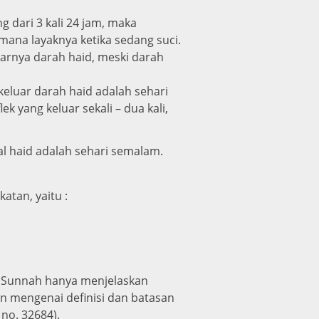
 dari 3 kali 24 jam, maka
imana layaknya ketika sedang suci.
uarnya darah haid, meski darah
eluar darah haid adalah sehari
ek yang keluar sekali – dua kali,
l haid adalah sehari semalam.
atan, yaitu :
an Sunnah hanya menjelaskan
an mengenai definisi dan batasan
no. 32684).