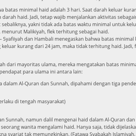
batas minimal haid adalah 3 hari. Saat darah keluar kurang
 darah haid. Jadi, tetap wajib menjalankan aktivitas sebaga
 sebaliknya, yakni tidak ada batas waktu minimal untuk kel
i, menurut Malikiyah, flek terhitung sebagai haid.
 Syafiiyah dan Hambali menegaskan bahwa batas minimal k
eluar kurang dari 24 jam, maka tidak terhitung haid. Jadi, fl
lah dari mayoritas ulama, mereka mengatakan batas minima
endapat para ulama ini antara lain:
da dalam Al-Quran dan Sunnah, dipahami dengan tiga pendek
erlaku di tengah masyarakat)
n dan Sunnah, namun dalil mengenai haid dalam Al-Quran d
eorang wanita mengalami haid. Hanya saja, tidak dijelask
na syariat tak memungkinkan. (Fatawa Syabakah Islamiyah, 