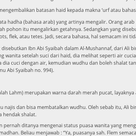
 mengembalikan batasan haid kepada makna ‘urf atau bahas
kata hadha (bahasa arab) yang artinya mengalir. Orang ara
h pohon itu mengalirkan getahnya. Sedangkan yang disebut
, flek, atau tetes. Jadi, secara bahasa, hal semacam ini ti
disebutkan Ibn Abi Syaibah dalam Al-Mushannaf, dari Ali bin 
 wanita setelah suci dari haid, dia melihat seperti air cucian
a dia cuci dengan air, kemudian wudhu dan boleh shalat tanp
bnu Abi Syaibah no. 994).
usalah Lahm) merupakan warna darah merah pucat, layaknya 
itu najis dan bisa membatalkan wudhu. Oleh sebab itu, Ali b
a hendak shalat.
n pernah ditanya mengenai status puasa wanita yang mengal
Ramadhan. Beliau menjawab : “Ya, puasanya sah. Flem semaca