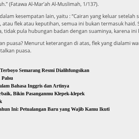
uh.” (Fatawa Al-Mar’ah Al-Muslimah, 1/137).
dalam kesempatan lain, yaitu : “Cairan yang keluar setelah 
), atau flek atau keputihan, semua ini bukan termasuk haid
, tidak pula hubungan badan dengan suaminya, karena ini buk
kan puasa? Menurut keterangan di atas, flek yang dialami wa
talkan puasa.
 Terboyo Semarang Resmi Dialihfungsikan
 Palsu
alam Bahasa Inggris dan Artinya
rbaik, Bikin Pasanganmu Klepek-klepek
k
hun Ini: Petualangan Baru yang Wajib Kamu Ikuti