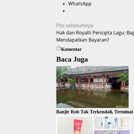
WhatsApp
Navigasi
Pos sebelumnya
Hak dan Royalti Pencipta Lagu: B
pos
Mendapatkan Bayaran?
Komentar
Baca Juga
Banjir Rob Tak Terkendali, Terminal