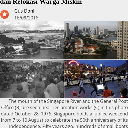
dan Relokasi Warga Miskin
Gus Doni
16/09/2016
The mouth of the Singapore River and the General Post
Office (R) are seen near reclamation works (C) in this photo
dated October 28, 1976. Singapore holds a Jubilee weekend
from 7 to 10 August to celebrate the 50th anniversary of its
independence. Fifty years ago, hundreds of small boats