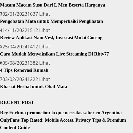
Macam Macam Susu Dari L Men Beserta Harganya
02/01/2023
1637 Lihat
3
Pengobatan Mata untuk Memperbaiki Penglihatan
14/11/2022
1512 Lihat
4
Review Aplikasi NanoVest, Investasi Mulai Goceng
25/04/2024
1412 Lihat
5
Cara Mudah Menyaksikan Live Streaming Di Rbtv77
05/08/2023
1382 Lihat
6
4 Tips Renovasi Rumah
03/02/2024
1222 Lihat
7
Khasiat Herbal untuk Obat Mata
RECENT POST
Rey Fortuna promoción: lo que necesitas saber en Argentina
OnlyFans Top Rated: Mobile Access, Privacy Tips & Premium
Content Guide