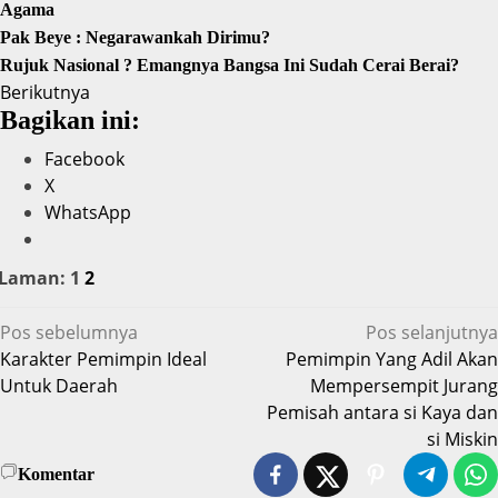
Agama
Pak Beye : Negarawankah Dirimu?
Rujuk Nasional ? Emangnya Bangsa Ini Sudah Cerai Berai?
Berikutnya
Bagikan ini:
Facebook
X
WhatsApp
Laman:
1
2
Navigasi
Pos sebelumnya
Pos selanjutnya
Karakter Pemimpin Ideal
Pemimpin Yang Adil Akan
pos
Untuk Daerah
Mempersempit Jurang
Pemisah antara si Kaya dan
si Miskin
Komentar