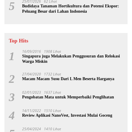
25/07/2026
62 Lihat
5
Budidaya Tanaman Hortikultura dan Potensi Ekspor:
Peluang Besar dari Lahan Indonesia
Top Hits
16/09/2016
1908 Lihat
1
Singapura juga Melakukan Penggusuran dan Relokasi
Warga Miskin
27/04/2020
1732 Lihat
2
Macam Macam Susu Dari L Men Beserta Harganya
02/01/2023
1637 Lihat
3
Pengobatan Mata untuk Memperbaiki Penglihatan
14/11/2022
1510 Lihat
4
Review Aplikasi NanoVest, Investasi Mulai Goceng
25/04/2024
1410 Lihat