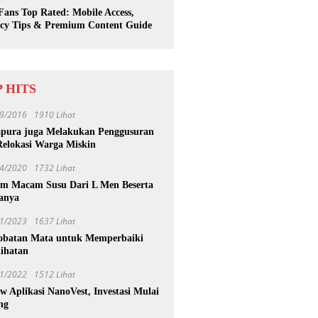
ans Top Rated: Mobile Access,
acy Tips & Premium Content Guide
 HITS
9/2016
1910 Lihat
apura juga Melakukan Penggusuran
Relokasi Warga Miskin
4/2020
1732 Lihat
m Macam Susu Dari L Men Beserta
anya
1/2023
1637 Lihat
obatan Mata untuk Memperbaiki
lihatan
1/2022
1512 Lihat
w Aplikasi NanoVest, Investasi Mulai
ng