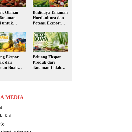
uk Olahan
Budidaya Tanaman
 Tanaman
Hortikultura dan
i untuk
Potensi Ekspor:
or: Peluang
Peluang Besar dari
r yang Masih
Lahan Indonesia
uka Lebar
ang Ekspor
Peluang Ekspor
uk dari
Produk dari
man Buah
Tanaman Lidah
s, Komoditas
Buaya
s yang
kin Diminati
a
A MEDIA
at
la Koi
Koi