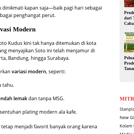
k dinikmati kapan saja—baik pagi hari sebagai
Prod
bagai penghangat perut.
dari
Caba
ovasi Modern
Eksp
Besa
Terb
to Kudus kini tak hanya ditemukan di kota
ang menyajikan Soto ini telah menjamur di
arta, Bandung, hingga Surabaya.
Pelu
Prod
Tana
arkan
variasi modern
, seperti:
Nana
Tropi
 tahu.
Sema
Duni
endah lemak
dan tanpa MSG.
MITR
Stanpl
sentuhan plating modern ala kafe.
New Gi
Kolam 
l tetap menjadi favorit banyak orang karena
.