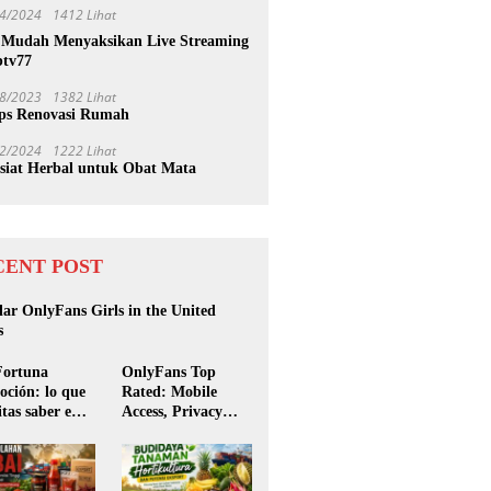
4/2024
1412 Lihat
 Mudah Menyaksikan Live Streaming
btv77
8/2023
1382 Lihat
ips Renovasi Rumah
2/2024
1222 Lihat
siat Herbal untuk Obat Mata
CENT POST
ar OnlyFans Girls in the United
s
Fortuna
OnlyFans Top
ción: lo que
Rated: Mobile
itas saber en
Access, Privacy
ntina
Tips & Premium
Content Guide