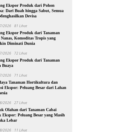
ang Ekspor Produk dari Pohon
pa: Dari Buah hingga Sabut, Semua
 Menghasilkan Devisa
7/2026
81 Lihat
ang Ekspor Produk dari Tanaman
 Nanas, Komoditas Tropis yang
kin Diminati Dunia
7/2026
72 Lihat
ang Ekspor Produk dari Tanaman
h Buaya
7/2026
71 Lihat
daya Tanaman Hortikultura dan
si Ekspor: Peluang Besar dari Lahan
esia
8/2026
27 Lihat
uk Olahan dari Tanaman Cabai
k Ekspor: Peluang Besar yang Masih
uka Lebar
8/2026
11 Lihat