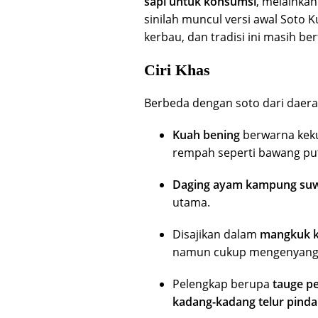
sapi untuk konsumsi
, melainka
sinilah muncul versi awal Soto
kerbau, dan tradisi ini masih ber
Ciri Khas
Berbeda dengan soto dari daerah l
Kuah bening
berwarna keku
rempah seperti bawang puti
Daging ayam kampung suwir
utama.
Disajikan dalam
mangkuk k
namun cukup mengenyangka
Pelengkap berupa
tauge p
kadang-kadang telur pinda