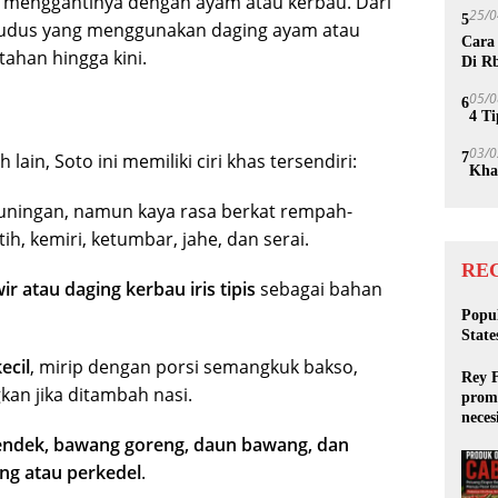
n menggantinya dengan ayam atau kerbau. Dari
25/0
5
 Kudus yang menggunakan daging ayam atau
Cara
tahan hingga kini.
Di R
05/0
6
4 T
03/0
ain, Soto ini memiliki ciri khas tersendiri:
7
Kha
ningan, namun kaya rasa berkat rempah-
h, kemiri, ketumbar, jahe, dan serai.
RE
 atau daging kerbau iris tipis
sebagai bahan
Popul
State
ecil
, mirip dengan porsi semangkuk bakso,
Rey 
n jika ditambah nasi.
promo
neces
Arge
endek, bawang goreng, daun bawang, dan
ng atau perkedel
.