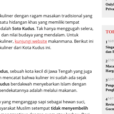
OnlyF
Priv
 kuliner dengan ragam masakan tradisional yang
h satu hidangan khas yang memiliki tempat
 adalah
Soto Kudus
. Tak hanya menggugah selera,
TOP
h dan nilai budaya yang mendalam. Untuk
kuliner,
kunjungi website
makanmana. Berikut ini
16/0
1
kuliner dari Kota Kudus ini.
Sing
dan 
27/0
2
Maca
udus
, sebuah kota kecil di Jawa Tengah yang juga
Harg
ah mencatat bahwa kuliner ini sudah ada sejak
02/0
3
Kudus
berdakwah menyebarkan Islam dengan
Peng
 pendekatannya adalah melalui makanan.
Peng
14/1
4
yang menganggap sapi sebagai hewan suci,
Revie
yarakat Muslim setempat
tidak menyembelih
Goce