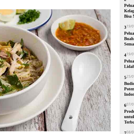
Pelu
Kela
Bisa
19/0
3
Pelu
Buah
Sema
19/0
4
Pelu
Lida
25/0
5
Budi
Poten
Indon
07/0
6
Prod
untu
Terb
08/0
7