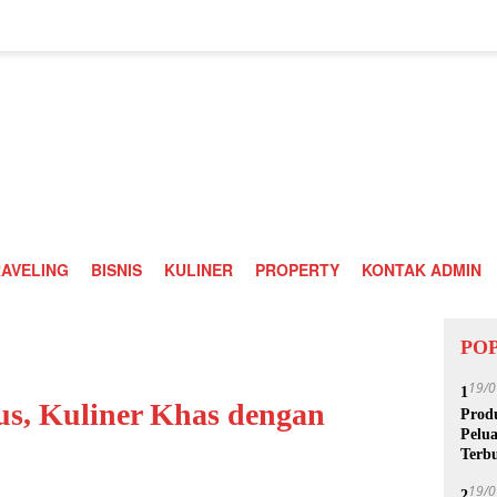
AVELING
BISNIS
KULINER
PROPERTY
KONTAK ADMIN
PO
19/0
1
s, Kuliner Khas dengan
Prod
Pelua
Terb
19/0
2