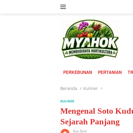
Langsung
ke
konten
PERKEBUNAN
PERTANIAN
TR
Beranda
Kuliner
KULINER
Mengenal Soto Kudu
Sejarah Panjang
Gus Doni