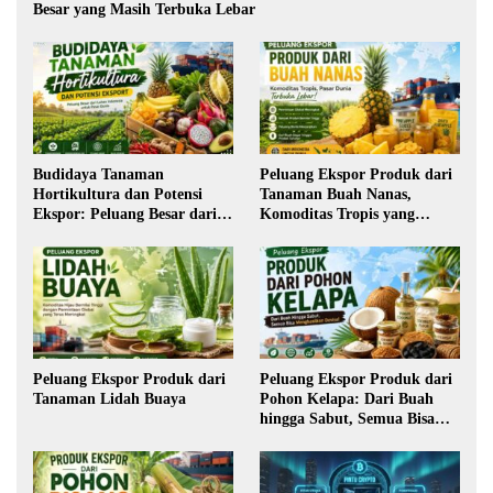
Besar yang Masih Terbuka Lebar
Budidaya Tanaman
Peluang Ekspor Produk dari
Hortikultura dan Potensi
Tanaman Buah Nanas,
Ekspor: Peluang Besar dari
Komoditas Tropis yang
Lahan Indonesia
Semakin Diminati Dunia
Peluang Ekspor Produk dari
Peluang Ekspor Produk dari
Tanaman Lidah Buaya
Pohon Kelapa: Dari Buah
hingga Sabut, Semua Bisa
Menghasilkan Devisa