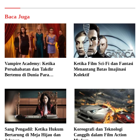
Baca Juga
Vampire Academy: Ketika
Ketika Film Sci-Fi dan Fantasi
Persahabatan dan Takdir
Menantang Batas Imajinasi
Bertemu di Dunia Para
Kolektif
Vampire
Sang Pengadil: Ketika Hukum
Koreografi dan Teknologi
Bertarung di Meja Hijau dan
Canggih dalam Film Action