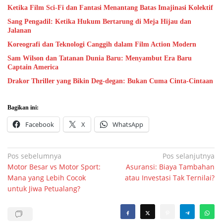
Ketika Film Sci-Fi dan Fantasi Menantang Batas Imajinasi Kolektif
Sang Pengadil: Ketika Hukum Bertarung di Meja Hijau dan
Jalanan
Koreografi dan Teknologi Canggih dalam Film Action Modern
Sam Wilson dan Tatanan Dunia Baru: Menyambut Era Baru
Captain America
Drakor Thriller yang Bikin Deg-degan: Bukan Cuma Cinta-Cintaan
Bagikan ini:
Facebook
X
WhatsApp
Navigasi
Pos sebelumnya
Pos selanjutnya
Motor Besar vs Motor Sport:
Asuransi: Biaya Tambahan
pos
Mana yang Lebih Cocok
atau Investasi Tak Ternilai?
untuk Jiwa Petualang?