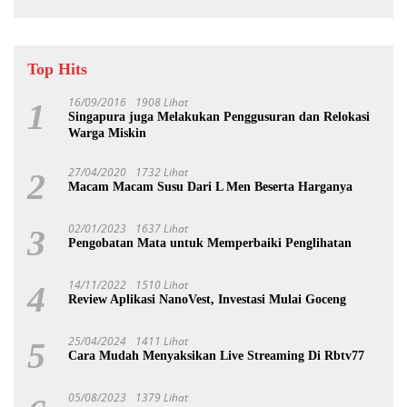
Top Hits
16/09/2016
1908 Lihat
1
Singapura juga Melakukan Penggusuran dan Relokasi
Warga Miskin
27/04/2020
1732 Lihat
2
Macam Macam Susu Dari L Men Beserta Harganya
02/01/2023
1637 Lihat
3
Pengobatan Mata untuk Memperbaiki Penglihatan
14/11/2022
1510 Lihat
4
Review Aplikasi NanoVest, Investasi Mulai Goceng
25/04/2024
1411 Lihat
5
Cara Mudah Menyaksikan Live Streaming Di Rbtv77
05/08/2023
1379 Lihat