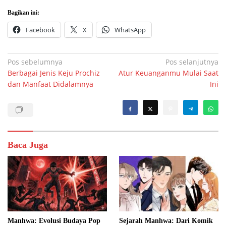
Bagikan ini:
Facebook
X
WhatsApp
Navigasi
Pos sebelumnya
Pos selanjutnya
Berbagai Jenis Keju Prochiz
Atur Keuanganmu Mulai Saat
pos
dan Manfaat Didalamnya
Ini
Baca Juga
Manhwa: Evolusi Budaya Pop
Sejarah Manhwa: Dari Komik