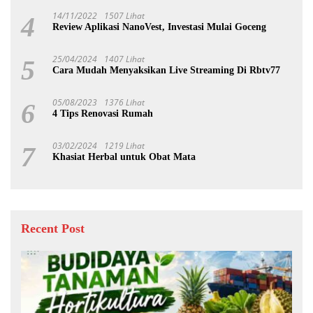
14/11/2022
1507 Lihat
4
Review Aplikasi NanoVest, Investasi Mulai Goceng
25/04/2024
1407 Lihat
5
Cara Mudah Menyaksikan Live Streaming Di Rbtv77
05/08/2023
1376 Lihat
6
4 Tips Renovasi Rumah
03/02/2024
1219 Lihat
7
Khasiat Herbal untuk Obat Mata
Recent Post