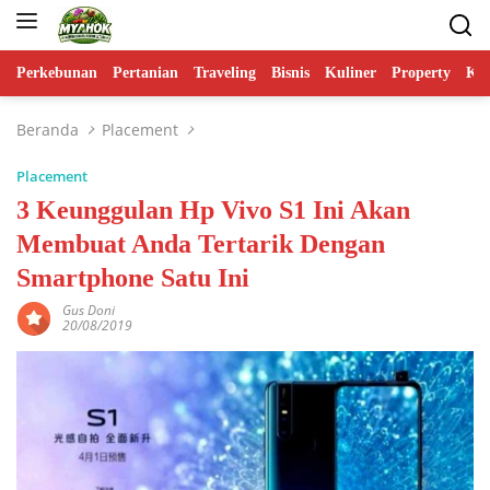
Langsung
ke
konten
Perkebunan
Pertanian
Traveling
Bisnis
Kuliner
Property
Ko
Beranda
Placement
Placement
3 Keunggulan Hp Vivo S1 Ini Akan
Membuat Anda Tertarik Dengan
Smartphone Satu Ini
Gus Doni
20/08/2019