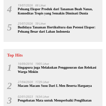
19/07/2026
66 Lihat
4
Peluang Ekspor Produk dari Tanaman Buah Nanas,
Komoditas Tropis yang Semakin Diminati Dunia
25/07/2026
59 Lihat
5
Budidaya Tanaman Hortikultura dan Potensi Ekspor:
Peluang Besar dari Lahan Indonesia
Top Hits
16/09/2016
1905 Lihat
1
Singapura juga Melakukan Penggusuran dan Relokasi
Warga Miskin
27/04/2020
1729 Lihat
2
Macam Macam Susu Dari L Men Beserta Harganya
02/01/2023
1634 Lihat
3
Pengobatan Mata untuk Memperbaiki Penglihatan