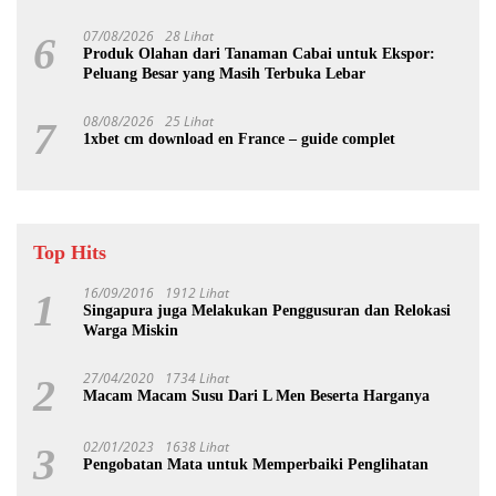
07/08/2026
28 Lihat
6
Produk Olahan dari Tanaman Cabai untuk Ekspor:
Peluang Besar yang Masih Terbuka Lebar
08/08/2026
25 Lihat
7
1xbet cm download en France – guide complet
Top Hits
16/09/2016
1912 Lihat
1
Singapura juga Melakukan Penggusuran dan Relokasi
Warga Miskin
27/04/2020
1734 Lihat
2
Macam Macam Susu Dari L Men Beserta Harganya
02/01/2023
1638 Lihat
3
Pengobatan Mata untuk Memperbaiki Penglihatan