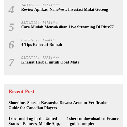
14/11/2022
1513 Lihat
4
Review Aplikasi NanoVest, Investasi Mulai Goceng
25/04/2024
1415 Lihat
5
Cara Mudah Menyaksikan Live Streaming Di Rbtv77
05/08/2023
1384 Lihat
6
4 Tips Renovasi Rumah
03/02/2024
1223 Lihat
7
Khasiat Herbal untuk Obat Mata
Recent Post
Shorelines Slots at Kawartha Downs: Account Verification
Guide for Canadian Players
1xbet mobi ng in the United
1xbet cm download en France
States – Bonuses, Mobile App,
– guide complet