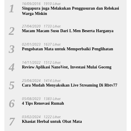
16/09/2016
1910 Lihat
1
Singapura juga Melakukan Penggusuran dan Relokasi
Warga Miskin
27/04/2020
1733 Lihat
2
Macam Macam Susu Dari L Men Beserta Harganya
02/01/2023
1637 Lihat
3
Pengobatan Mata untuk Memperbaiki Penglihatan
14/11/2022
1512 Lihat
4
Review Aplikasi NanoVest, Investasi Mulai Goceng
25/04/2024
1414 Lihat
5
Cara Mudah Menyaksikan Live Streaming Di Rbtv77
05/08/2023
1383 Lihat
6
4 Tips Renovasi Rumah
03/02/2024
1222 Lihat
7
Khasiat Herbal untuk Obat Mata