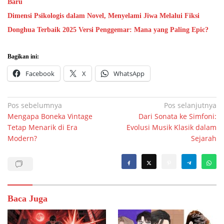
Baru
Dimensi Psikologis dalam Novel, Menyelami Jiwa Melalui Fiksi
Donghua Terbaik 2025 Versi Penggemar: Mana yang Paling Epic?
Bagikan ini:
Facebook
X
WhatsApp
Navigasi
Pos sebelumnya
Pos selanjutnya
Mengapa Boneka Vintage
Dari Sonata ke Simfoni:
pos
Tetap Menarik di Era
Evolusi Musik Klasik dalam
Modern?
Sejarah
Baca Juga