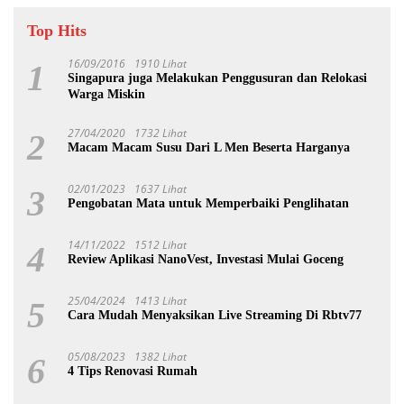
Top Hits
16/09/2016
1910 Lihat
1
Singapura juga Melakukan Penggusuran dan Relokasi
Warga Miskin
27/04/2020
1732 Lihat
2
Macam Macam Susu Dari L Men Beserta Harganya
02/01/2023
1637 Lihat
3
Pengobatan Mata untuk Memperbaiki Penglihatan
14/11/2022
1512 Lihat
4
Review Aplikasi NanoVest, Investasi Mulai Goceng
25/04/2024
1413 Lihat
5
Cara Mudah Menyaksikan Live Streaming Di Rbtv77
05/08/2023
1382 Lihat
6
4 Tips Renovasi Rumah