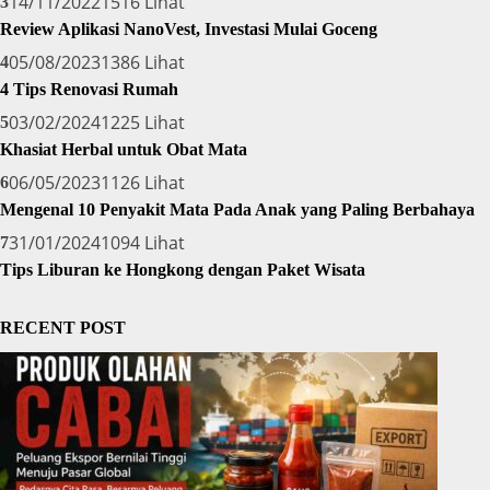
14/11/2022
1516 Lihat
3
Review Aplikasi NanoVest, Investasi Mulai Goceng
05/08/2023
1386 Lihat
4
4 Tips Renovasi Rumah
03/02/2024
1225 Lihat
5
Khasiat Herbal untuk Obat Mata
06/05/2023
1126 Lihat
6
Mengenal 10 Penyakit Mata Pada Anak yang Paling Berbahaya
31/01/2024
1094 Lihat
7
Tips Liburan ke Hongkong dengan Paket Wisata
RECENT POST