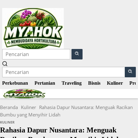
Langsung
ke
konten
Perkebunan
Pertanian
Traveling
Bisnis
Kuliner
Pro
Beranda
Kuliner
Rahasia Dapur Nusantara: Menguak Racikan
Bumbu yang Menyihir Lidah
KULINER
Rahasia Dapur Nusantara: Menguak