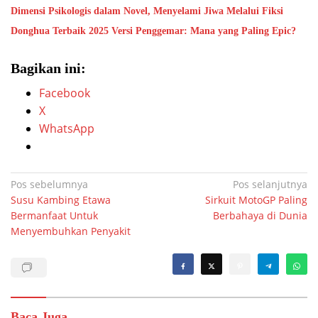
Dimensi Psikologis dalam Novel, Menyelami Jiwa Melalui Fiksi
Donghua Terbaik 2025 Versi Penggemar: Mana yang Paling Epic?
Bagikan ini:
Facebook
X
WhatsApp
Navigasi
Pos sebelumnya
Pos selanjutnya
Susu Kambing Etawa
Sirkuit MotoGP Paling
pos
Bermanfaat Untuk
Berbahaya di Dunia
Menyembuhkan Penyakit
Baca Juga