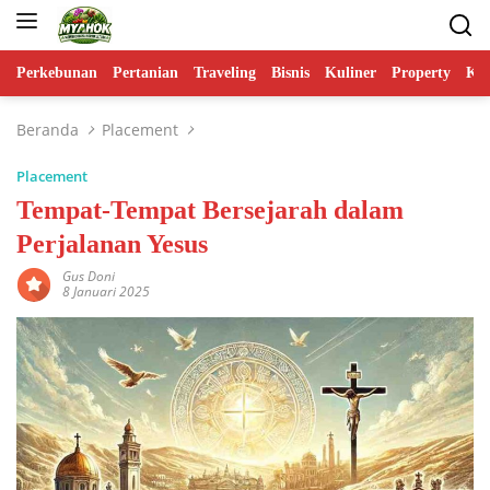
Langsung
ke
konten
Perkebunan
Pertanian
Traveling
Bisnis
Kuliner
Property
Ko
Beranda
Placement
Placement
Tempat-Tempat Bersejarah dalam
Perjalanan Yesus
Gus Doni
8 Januari 2025