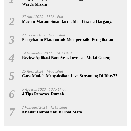
Warga Miskin
27 April 2020
1726 Lihat
2
Macam Macam Susu Dari L Men Beserta Harganya
2 Januari 2023
1629 Lihat
3
Pengobatan Mata untuk Memperbaiki Penglihatan
14 November 2022
1507 Lihat
4
Review Aplikasi NanoVest, Investasi Mulai Goceng
25 April 2024
1406 Lihat
5
Cara Mudah Menyaksikan Live Streaming Di Rbtv77
5 Agustus 2023
1375 Lihat
6
4 Tips Renovasi Rumah
3 Februari 2024
1219 Lihat
7
Khasiat Herbal untuk Obat Mata