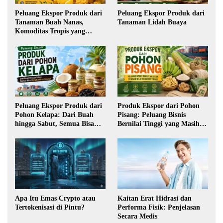
Peluang Ekspor Produk dari
Peluang Ekspor Produk dari
Tanaman Buah Nanas,
Tanaman Lidah Buaya
Komoditas Tropis yang
Semakin Diminati Dunia
Peluang Ekspor Produk dari
Produk Ekspor dari Pohon
Pohon Kelapa: Dari Buah
Pisang: Peluang Bisnis
hingga Sabut, Semua Bisa
Bernilai Tinggi yang Masih
Menghasilkan Devisa
Terbuka Lebar
Apa Itu Emas Crypto atau
Kaitan Erat Hidrasi dan
Tertokenisasi di Pintu?
Performa Fisik: Penjelasan
Secara Medis