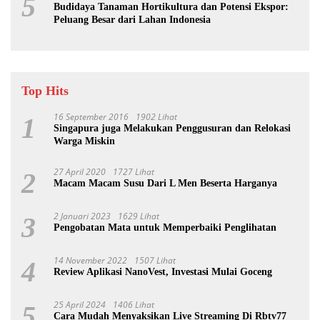
5
Budidaya Tanaman Hortikultura dan Potensi Ekspor:
Peluang Besar dari Lahan Indonesia
Top Hits
16 September 2016
1902 Lihat
1
Singapura juga Melakukan Penggusuran dan Relokasi
Warga Miskin
27 April 2020
1727 Lihat
2
Macam Macam Susu Dari L Men Beserta Harganya
2 Januari 2023
1629 Lihat
3
Pengobatan Mata untuk Memperbaiki Penglihatan
14 November 2022
1507 Lihat
4
Review Aplikasi NanoVest, Investasi Mulai Goceng
25 April 2024
1406 Lihat
5
Cara Mudah Menyaksikan Live Streaming Di Rbtv77