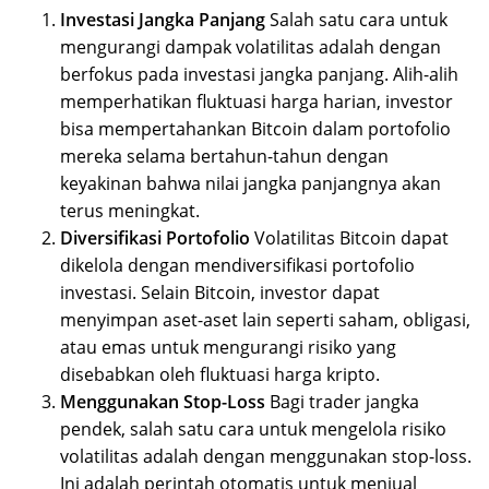
Investasi Jangka Panjang
Salah satu cara untuk
mengurangi dampak volatilitas adalah dengan
berfokus pada investasi jangka panjang. Alih-alih
memperhatikan fluktuasi harga harian, investor
bisa mempertahankan Bitcoin dalam portofolio
mereka selama bertahun-tahun dengan
keyakinan bahwa nilai jangka panjangnya akan
terus meningkat.
Diversifikasi Portofolio
Volatilitas Bitcoin dapat
dikelola dengan mendiversifikasi portofolio
investasi. Selain Bitcoin, investor dapat
menyimpan aset-aset lain seperti saham, obligasi,
atau emas untuk mengurangi risiko yang
disebabkan oleh fluktuasi harga kripto.
Menggunakan Stop-Loss
Bagi trader jangka
pendek, salah satu cara untuk mengelola risiko
volatilitas adalah dengan menggunakan stop-loss.
Ini adalah perintah otomatis untuk menjual