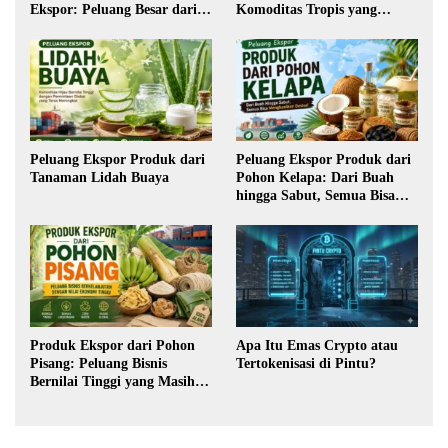
Ekspor: Peluang Besar dari
Komoditas Tropis yang
Lahan Indonesia
Semakin Diminati Dunia
Peluang Ekspor Produk dari
Peluang Ekspor Produk dari
Tanaman Lidah Buaya
Pohon Kelapa: Dari Buah
hingga Sabut, Semua Bisa
Menghasilkan Devisa
Produk Ekspor dari Pohon
Apa Itu Emas Crypto atau
Pisang: Peluang Bisnis
Tertokenisasi di Pintu?
Bernilai Tinggi yang Masih
Terbuka Lebar