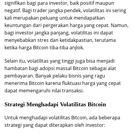
signifikan bagi para investor, baik positif maupun
negatif. Bagi trader jangka pendek, volatilitas ini sering
kali merupakan peluang untuk mendapatkan
keuntungan dari pergerakan harga yang cepat. Namun,
bagi investor jangka panjang, volatilitas ini dapat
menyebabkan stres dan ketidakpastian, terutama
ketika harga Bitcoin tiba-tiba anjlok.
Selain itu, volatilitas yang tinggi juga bisa menjadi
hambatan bagi adopsi massal Bitcoin sebagai alat
pembayaran. Banyak pelaku bisnis yang ragu
menerima Bitcoin karena fluktuasi harga yang cepat
dapat memengaruhi nilai transaksi.
Strategi Menghadapi Volatilitas Bitcoin
Untuk menghadapi volatilitas Bitcoin, ada beberapa
strategi yang dapat diterapkan oleh investor: