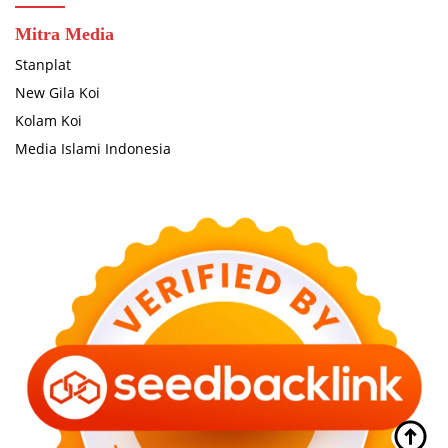
Mitra Media
Stanplat
New Gila Koi
Kolam Koi
Media Islami Indonesia