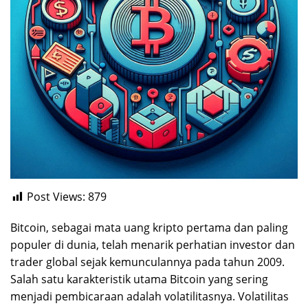
Post Views:
879
Bitcoin, sebagai mata uang kripto pertama dan paling
populer di dunia, telah menarik perhatian investor dan
trader global sejak kemunculannya pada tahun 2009.
Salah satu karakteristik utama Bitcoin yang sering
menjadi pembicaraan adalah volatilitasnya. Volatilitas