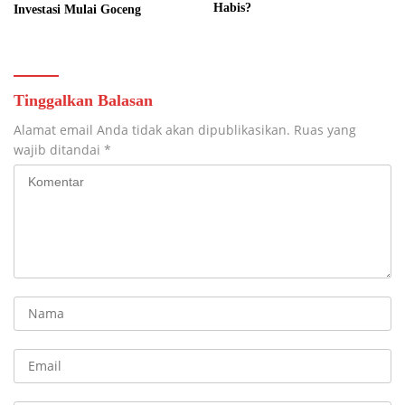
Habis?
Investasi Mulai Goceng
Tinggalkan Balasan
Alamat email Anda tidak akan dipublikasikan.
Ruas yang
wajib ditandai
*