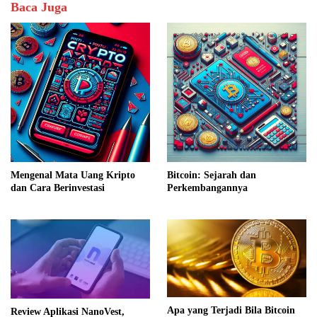
Baca Juga
Mengenal Mata Uang Kripto
Bitcoin: Sejarah dan
dan Cara Berinvestasi
Perkembangannya
Apa yang Terjadi Bila Bitcoin
Review Aplikasi NanoVest,