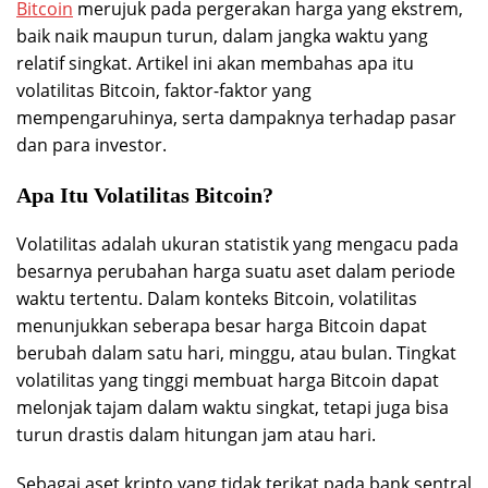
Bitcoin
merujuk pada pergerakan harga yang ekstrem,
baik naik maupun turun, dalam jangka waktu yang
relatif singkat. Artikel ini akan membahas apa itu
volatilitas Bitcoin, faktor-faktor yang
mempengaruhinya, serta dampaknya terhadap pasar
dan para investor.
Apa Itu Volatilitas Bitcoin?
Volatilitas adalah ukuran statistik yang mengacu pada
besarnya perubahan harga suatu aset dalam periode
waktu tertentu. Dalam konteks Bitcoin, volatilitas
menunjukkan seberapa besar harga Bitcoin dapat
berubah dalam satu hari, minggu, atau bulan. Tingkat
volatilitas yang tinggi membuat harga Bitcoin dapat
melonjak tajam dalam waktu singkat, tetapi juga bisa
turun drastis dalam hitungan jam atau hari.
Sebagai aset kripto yang tidak terikat pada bank sentral