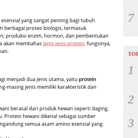
7
i esensial yang sangat penting bagi tubuh
m berbagai proses biologis, termasuk
an, produksi enzim, hormon, dan pembentukan
 kita akan membahas
jenis jenis protein,
fungsinya,
han.
TOP
1
gi menjadi dua jenis utama, yaitu
protein
ng-masing jenis memiliki karakteristik dan
2
ani berasal dari produk hewan seperti daging,
su. Protein hewani dikenal sebagai sumber
3
ngandung semua asam amino esensial yang