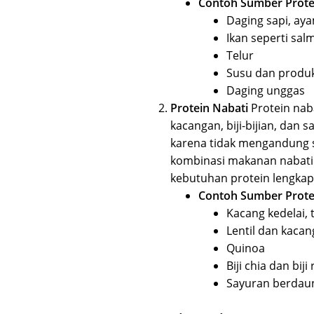
Contoh Sumber Prote
Daging sapi, ay
Ikan seperti sa
Telur
Susu dan produk
Daging unggas
Protein Nabati
Protein nab
kacangan, biji-bijian, dan
karena tidak mengandung 
kombinasi makanan nabati
kebutuhan protein lengkap
Contoh Sumber Prote
Kacang kedelai,
Lentil dan kaca
Quinoa
Biji chia dan biji
Sayuran berdaun