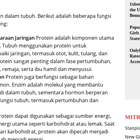
1xbet
the U
 dalam tubuh. Berikut adalah beberapa fungsi
Bonus
App,
ing:
Secur
Popu
Girls
raan Jaringan
Protein adalah komponen utama
State
uh. Tubuh menggunakan protein untuk
Only
 jaringan, termasuk otot, kulit, tulang, dan
Rate
protein sangat penting dalam fase pertumbuhan,
Acces
Tips
 remaja, serta ibu hamil dan menyusui.
Cont
on
Protein juga berfungsi sebagai bahan
mon. Enzim adalah molekul yang membantu
 di dalam tubuh, sementara hormon berperan
fungsi tubuh, termasuk pertumbuhan dan
otein dapat digunakan sebagai sumber energi,
MITR
rgi utama seperti karbohidrat atau lemak. Saat
Stanpl
ari karbohidrat, protein akan dipecah menjadi
New Gi
ah menjadi energi.