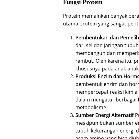
Fungsi Protein
Protein memainkan banyak peran
utama protein yang sangat pent
Pembentukan dan Pemeliha
dari sel dan jaringan tub
membangun dan memperbaiki
rambut. Oleh karena itu, 
khususnya pada anak-anak,
Produksi Enzim dan Horm
pembentuk enzim dan hor
mempercepat reaksi kimia
dalam mengatur berbagai 
metabolisme.
Sumber Energi Alternatif
Pr
meskipun bukan sumber ene
tubuh kekurangan energi d
asam amino yang bisa diub