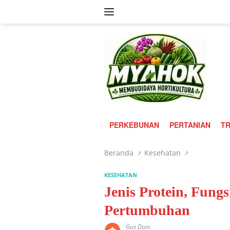
Langsung
ke
konten
PERKEBUNAN
PERTANIAN
TR
Beranda
Kesehatan
KESEHATAN
Jenis Protein, Fung
Pertumbuhan
Gus Doni