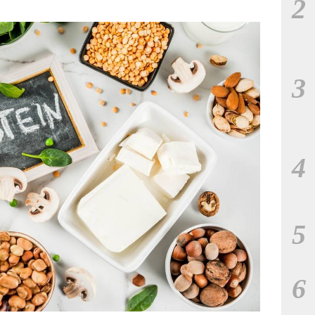
2
3
4
5
6