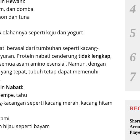
in Hewani
:
4
am, dan domba
lmon dan tuna
5
 olahannya seperti keju dan yogurt
ati berasal dari tumbuhan seperti kacang-
6
 sayuran. Protein nabati cenderung
tidak lengkap
,
semua asam amino esensial. Namun, dengan
 yang tepat, tubuh tetap dapat memenuhi
7
.
in Nabati
:
 tempe, tahu
ng-kacangan seperti kacang merah, kacang hitam
RE
 rami
Shore
 hijau seperti bayam
Accou
Playe