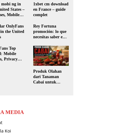
 mobi ng in
1xbet cm download
nited States –
en France – guide
es, Mobile
complet
 Payments &
ity Guide
lar OnlyFans
Rey Fortuna
 in the United
promoción: lo que
s
necesitas saber en
Argentina
Fans Top
d: Mobile
s, Privacy
 & Premium
ent Guide
Produk Olahan
dari Tanaman
Cabai untuk
Ekspor: Peluang
Besar yang Masih
Terbuka Lebar
A MEDIA
at
la Koi