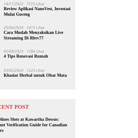
14/11/2022
1513 Lihat
Review Aplikasi NanoVest, Investasi
Mulai Goceng
25/04/2024
1415 Lihat
Cara Mudah Menyaksikan Live
Streaming Di Rbtv77
05/08/2023
1384 Lihat
4 Tips Renovasi Rumah
03/02/2024
1223 Lihat
Khasiat Herbal untuk Obat Mata
CENT POST
lines Slots at Kawartha Downs:
nt Verification Guide for Canadian
rs