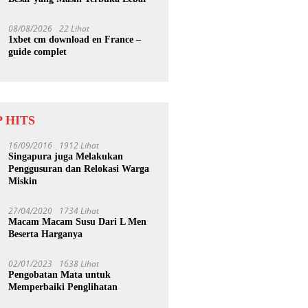
08/08/2026
22 Lihat
1xbet cm download en France –
guide complet
 HITS
16/09/2016
1912 Lihat
Singapura juga Melakukan
Penggusuran dan Relokasi Warga
Miskin
27/04/2020
1734 Lihat
Macam Macam Susu Dari L Men
Beserta Harganya
02/01/2023
1638 Lihat
Pengobatan Mata untuk
Memperbaiki Penglihatan