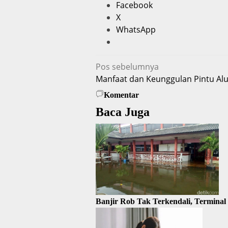
Facebook
X
WhatsApp
Navigasi
Pos sebelumnya
Manfaat dan Keunggulan Pintu A
pos
Komentar
Baca Juga
Banjir Rob Tak Terkendali, Terminal