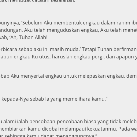
bunyinya, ‘Sebelum Aku membentuk engkau dalam rahim ib
kandungan, Aku telah menguduskan engkau, Aku telah mene
b, ‘Ah, Tuhan Allah!
bicara sebab aku ini masih muda.’ Tetapi Tuhan berfirman
apapun engkau Ku utus, haruslah engkau pergi, dan apapu
ebab Aku menyertai engkau untuk melepaskan engkau, demik
u kepada-Nya sebab Ia yang memelihara kamu.”
alami ialah pencobaan-pencobaan biasa yang tidak melebih
an membiarkan kamu dicobai melampaui kekuatanmu. Pada wa
ar sehingga kamu dapat menanggungnya.”