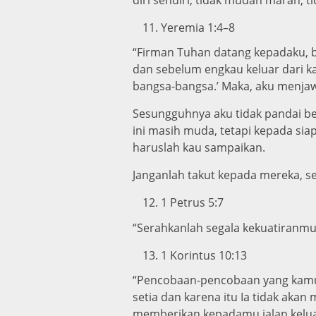
Yeremia 1:4–8
“Firman Tuhan datang kepadaku, 
dan sebelum engkau keluar dari 
bangsa-bangsa.’ Maka, aku menjawa
Sesungguhnya aku tidak pandai ber
ini masih muda, tetapi kepada si
haruslah kau sampaikan.
Janganlah takut kepada mereka, s
1 Petrus 5:7
“Serahkanlah segala kekuatiranm
1 Korintus 10:13
“Pencobaan-pencobaan yang kamu 
setia dan karena itu Ia tidak ak
memberikan kepadamu jalan kelu