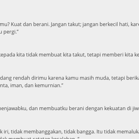
? Kuat dan berani. Jangan takut; jangan berkecil hati, ka
 pergi.”
pada kita tidak membuat kita takut, tetapi memberi kita keku
dang rendah dirimu karena kamu masih muda, tetapi berik
inta, iman, dan kemurnian.”
u menjawabku, dan membuatku berani dengan kekuatan di jiw
Tidak iri, tidak membanggakan, tidak bangga. Itu tidak memal
tidak membuat catatan kesalahan. ”