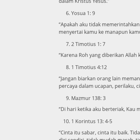
dalam Kristus Yesus.”
Yosua 1: 9
“Apakah aku tidak memerintahkanmu
menyertai kamu ke manapun kamu
2 Timotius 1: 7
“Karena Roh yang diberikan Allah ke
1 Timotius 4:12
“Jangan biarkan orang lain meman
percaya dalam ucapan, perilaku, c
Mazmur 138: 3
“Di hari ketika aku berteriak, Ka
1 Korintus 13: 4-5
“Cinta itu sabar, cinta itu baik. 
diri sendiri, tidak mudah marah, 