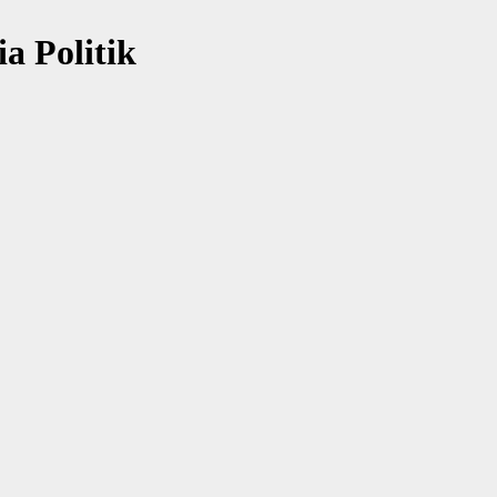
a Politik