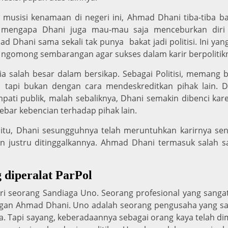
musisi kenamaan di negeri ini, Ahmad Dhani tiba-tiba ban
engapa Dhani juga mau-mau saja menceburkan diri ke 
hani sama sekali tak punya bakat jadi politisi. Ini yang 
bisa ngomong sembarangan agar sukses dalam karir berpolitik
ia salah besar dalam bersikap. Sebagai Politisi, memang
, tapi bukan dengan cara mendeskreditkan pihak lain. 
ati publik, malah sebaliknya, Dhani semakin dibenci kare
ebar kebencian terhadap pihak lain.
itu, Dhani sesungguhnya telah meruntuhkan karirnya sen
 justru ditinggalkannya. Ahmad Dhani termasuk salah s
 diperalat ParPol
ri seorang Sandiaga Uno. Seorang profesional yang sangat 
ngan Ahmad Dhani. Uno adalah seorang pengusaha yang sa
a. Tapi sayang, keberadaannya sebagai orang kaya telah d