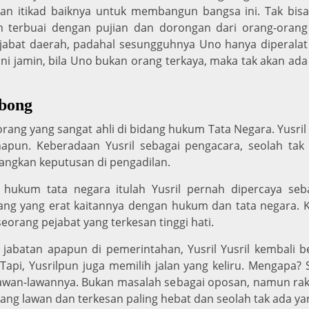
an itikad baiknya untuk membangun bangsa ini. Tak bisa
ah terbuai dengan pujian dan dorongan dari orang-orang
bat daerah, padahal sesungguhnya Uno hanya diperalat s
erani jamin, bila Uno bukan orang terkaya, maka tak akan 
mbong
eorang yang sangat ahli di bidang hukum Tata Negara. Yusril
apun. Keberadaan Yusril sebagai pengacara, seolah ta
angkan keputusan di pengadilan.
 hukum tata negara itulah Yusril pernah dipercaya se
ng yang erat kaitannya dengan hukum dan tata negara. K
eorang pejabat yang terkesan tinggi hati.
 jabatan apapun di pemerintahan, Yusril Yusril kembali b
Tapi, Yusrilpun juga memilih jalan yang keliru. Mengapa?
lawan-lawannya. Bukan masalah sebagai oposan, namun ra
rang lawan dan terkesan paling hebat dan seolah tak ada y