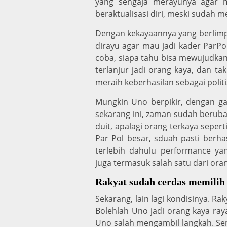
yang sengaja merayunya agar m
beraktualisasi diri, meski sudah m
Dengan kekayaannya yang berlimpah
dirayu agar mau jadi kader ParP
coba, siapa tahu bisa mewujudka
terlanjur jadi orang kaya, dan tak
meraih keberhasilan sebagai politi
Mungkin Uno berpikir, dengan ga
sekarang ini, zaman sudah beruba
duit, apalagi orang terkaya sepert
Par Pol besar, sduah pasti berhas
terlebih dahulu performance y
juga termasuk salah satu dari oran
Rakyat sudah cerdas memili
Sekarang, lain lagi kondisinya. R
Bolehlah Uno jadi orang kaya raya 
Uno salah mengambil langkah. Sem