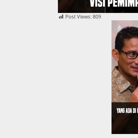
Post Views:
809