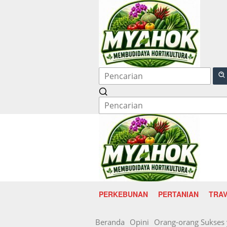
Langsung
ke
konten
PERKEBUNAN
PERTANIAN
TRAV
Beranda
Opini
Orang-orang Sukses y